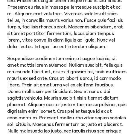
sed. Phasellus congue pellentesque mauris sed finibus.
Praesent eu risus in massa pellentesque suscipit et ac
mi. Aliquam erat volutpat. Vivamus sodales ultricies
tellus, in convallis mauris varius non. Fusce quis facilisis
turpis, facilisis rhoncus erat. Maecenas bibendum, erat
sit amet porttitor fermentum, lacus diam tempus
lorem, vitae convallis diam ligula ac ligula. Nunc vel
dolor lectus. Integer laoreet interdum aliquam.
Suspendisse condimentum enim ut augue lacinia, sit
amet mattis lorem euismod. Nullam suscipit, felis quis
malesuada tincidunt, nisi ex dignissim mi, finibus ultrices
mauris ex sed ante. Cras at lobortis arcu, id commodo
libero. Proin sit amet urna vel ex eleifend faucibus.
Donec mollis semper tincidunt. Sed et nunc a dui
sagittis vehicula. Mauris suscipit nisi sit amet dictum
placerat. Aliquam auctor justo vitae massa pulvinar, quis
dignissim enim laoreet. Cras pellentesque id ex at
condimentum. Praesent mollis urna vitae sapien sodales
sollicitudin. Maecenas fermentum ac justo et placerat.
Nulla malesuada leo justo, nec iaculis risus scelerisque