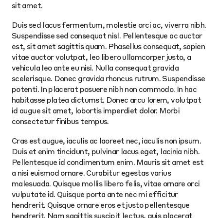
sit amet.
Duis sed lacus fermentum, molestie orci ac, viverra nibh.
Suspendisse sed consequat nisl. Pellentesque ac auctor
est, sit amet sagittis quam. Phasellus consequat, sapien
vitae auctor volutpat, leo libero ullamcorper justo, a
vehicula leo ante eu nisi. Nulla consequat gravida
scelerisque. Donec gravida rhoncus rutrum. Suspendisse
potenti. In placerat posuere nibh non commodo. In hac
habitasse platea dictumst. Donec arcu lorem, volutpat
id augue sit amet, lobortis imperdiet dolor. Morbi
consectetur finibus tempus.
Cras est augue, iaculis ac laoreet nec, iaculis non ipsum.
Duis et enim tincidunt, pulvinar lacus eget, lacinia nibh.
Pellentesque id condimentum enim. Mauris sit amet est
a nisi euismod ornare. Curabitur egestas varius
malesuada. Quisque mollis libero felis, vitae ornare orci
vulputate id. Quisque porta ante nec mi efficitur
hendrerit. Quisque ornare eros et justo pellentesque
hendrerit. Nam sagittis suscipit lectus, quis placerat